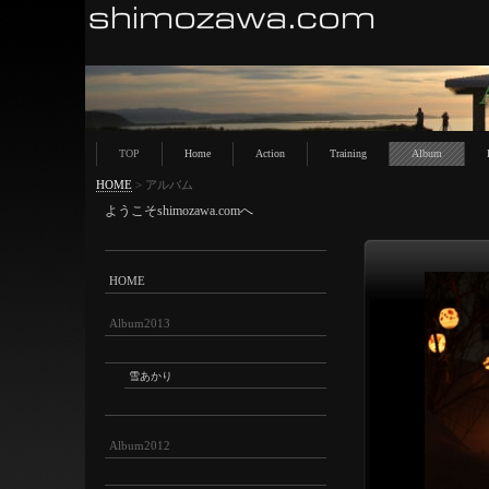
TOP
Home
Action
Training
Album
HOME
>
アルバム
ようこそshimozawa.comへ
HOME
Album2013
雪あかり
Album2012