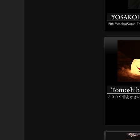
19th YosakoiSoran Fe
２００９雪あかき