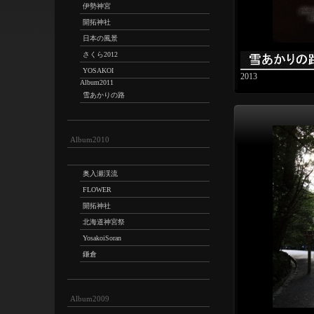
伊勢神宮
開拓神社
日本の風景
さくら2012
YOSAKOI
2013
Album2011
雪あかりの路
Album2010
奥入瀬渓流
FLOWER
開拓神社
北海道神宮祭
YosakoiSoran
鎌倉
Album2009